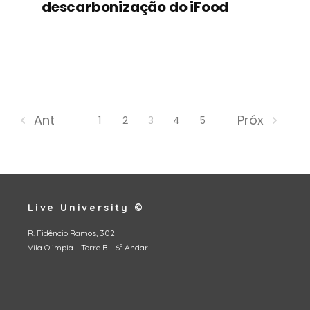
descarbonização do iFood
Ant
Próx
1
2
3
4
5
Live University ©
R. Fidêncio Ramos, 302
Vila Olimpia - Torre B - 6º Andar