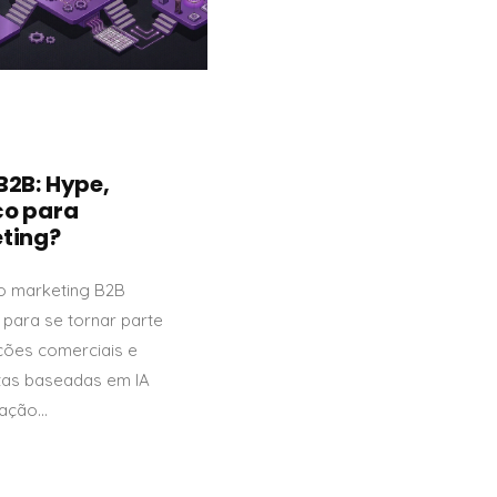
B2B: Hype,
co para
eting?
 no marketing B2B
 para se tornar parte
ções comerciais e
tas baseadas em IA
ção...