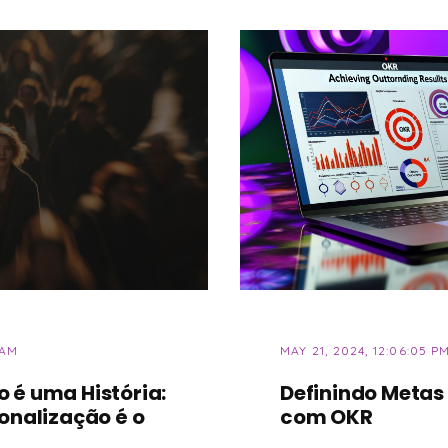
 AM
MAY 21, 2024, 12:06:05 P
 é uma História:
Definindo Metas 
onalização é o
com OKR