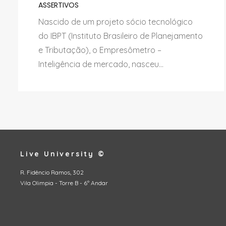
ASSERTIVOS
Nascido de um projeto sócio tecnológico
do IBPT (Instituto Brasileiro de Planejamento
e Tributação), o Empresômetro –
Inteligência de mercado, nasceu...
Live University ©
R. Fidêncio Ramos, 302
Vila Olimpia - Torre B - 6º Andar