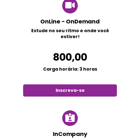
OnLine - OnDemand
Estude no seu ritmo e onde você
estiver!
800,00
Carga horária: 3 horas
Inscreva-se
InCompany