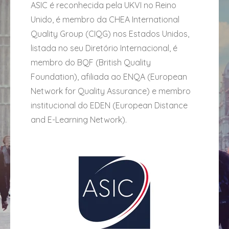
ASIC é reconhecida pela UKVI no Reino
Unido, é membro da CHEA International
Quality Group (CIQG) nos Estados Unidos,
listada no seu Diretório Internacional, é
membro do BQF (British Quality
Foundation), afiliada ao ENQA (European
Network for Quality Assurance) e membro
institucional do EDEN (European Distance
and E-Learning Network).