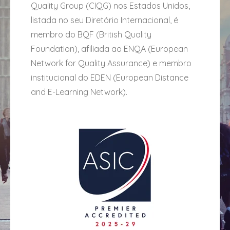
Quality Group (CIQG) nos Estados Unidos,
listada no seu Diretório Internacional, é
membro do BQF (British Quality
Foundation), afiliada ao ENQA (European
Network for Quality Assurance) e membro
institucional do EDEN (European Distance
and E-Learning Network).