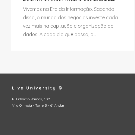
Vivemos na Era da Informação. Sabendo
disso, o mundo dos negócios investe cada
vez mais na captação e organização de
dados. A cada dia que passa, o...
Live University ©
R. Fidêncio Ramos, 302
Vila Olimpia - Torre B - 6º Andar