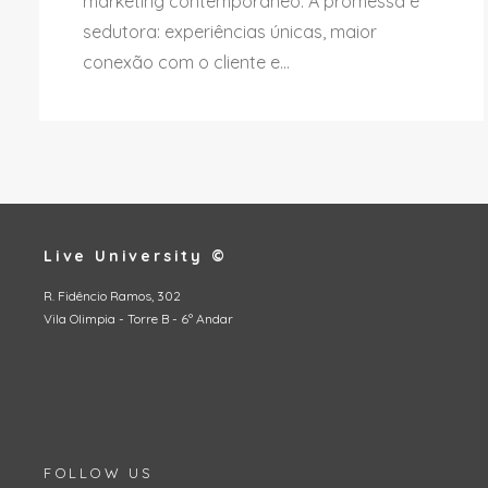
marketing contemporâneo. A promessa é
sedutora: experiências únicas, maior
conexão com o cliente e...
Live University ©
R. Fidêncio Ramos, 302
Vila Olimpia - Torre B - 6º Andar
FOLLOW US