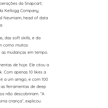
operações da Snapcart;
l da Kellogg Company;
ald Neumann, head of data
a.
das soft skills, e da
am como muitos
am as mudanças em tempo.
tas de hoje. Ele citou a
. Com apenas 10 likes a
te a um amigo, e com 100
a as ferramentas de deep
s não descobririam. “A
ma criança”, explicou.