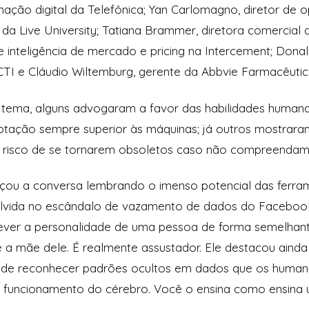
rmação digital da Telefônica; Yan Carlomagno, diretor de 
a da Live University; Tatiana Brammer, diretora comercia
e inteligência de mercado e pricing na Intercement; Don
CTI e Cláudio Wiltemburg, gerente da Abbvie Farmacêutic
ema, alguns advogaram a favor das habilidades humanas, 
tação sempre superior às máquinas; já outros mostrar
 o risco de se tornarem obsoletos caso não compreend
 a conversa lembrando o imenso potencial das ferramen
olvida no escândalo de vazamento de dados do Facebook
ever a personalidade de uma pessoa de forma semelhan
 a mãe dele. É realmente assustador. Ele destacou aind
s de reconhecer padrões ocultos em dados que os humano
 funcionamento do cérebro. Você o ensina como ensina u