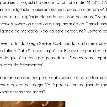
para sentir o gostinho de como foi Fórum de IM 2018 :) Al
a de Inteligência trouxeram estudos de caso e deram vário
ias para a Inteligência Mercado nos próximos anos. Tivem
incríveis sobre os desafios da implantação do Omnichann
eligência de mercado. Não dá para perder, né? Confere c
 evento foi do Diego Senise, Co-fundador da Ilumeo, que
o falado Data Science na prática. Ele diz que para ter 
is do que técnicos e programadores. É de extrema importâ
pilotos de ferramentas”.
 montar uma boa equipe de data science é ter de forma b
, estratégia e tecnologia. Você pode estar imaginando: m
xpert nessas três áreas?