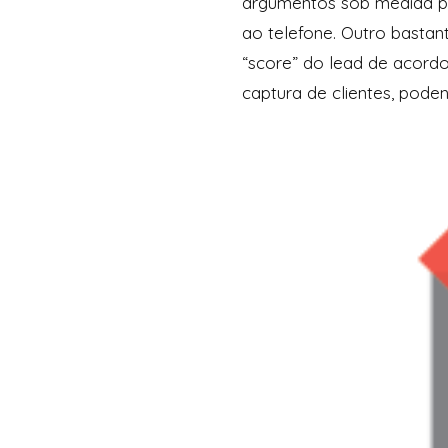
argumentos sob medida par
ao telefone. Outro bastant
“score” do lead de acord
captura de clientes, pode