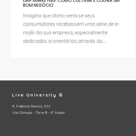
DRIP MARKETING: COMO CULTIVAR E COLHER UM
BOM NEGÓCIO
Imagina que ótimo seria se seus
consumidores recebessem uma série de e-
mails da sua empresa, especialmente
dedicados a orientá-los através do...
Live University ©
R. Fidêncio Ramos, 302
Vila Olimpia - Torre B - 6º Andar