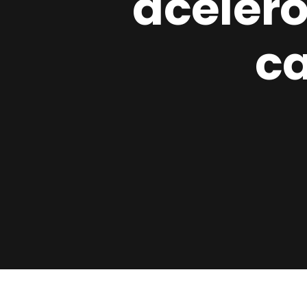
acelero
ca