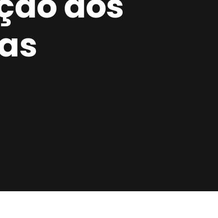
ação dos
das