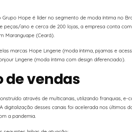
 Grupo Hope é líder no segmento de moda íntima no Br
e peças/ano e cerca de 200 lojas, a empresa conta com 
a em Maranguape (Ceará).
las marcas Hope Lingerie (moda íntima, pijamas e acess
onjour Lingerie (moda íntima com design diferenciado).
o de vendas
nstruído através de multicanais, utilizando franquias, e
A digitalização desses canais foi acelerada nos últimos d
com a pandemia.
as seguintes linhas de atuação: