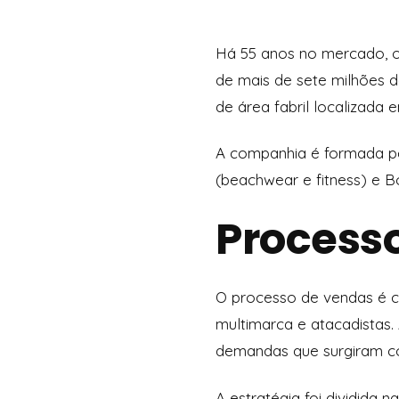
Há 55 anos no mercado, o
de mais de sete milhões d
de área fabril localizad
A companhia é formada pe
(beachwear e fitness) e B
Process
O processo de vendas é co
multimarca e atacadistas. 
demandas que surgiram 
A estratégia foi dividida n