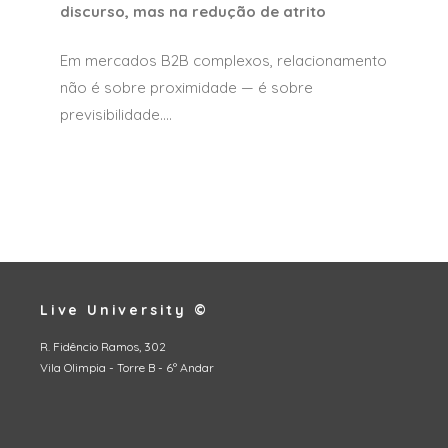
discurso, mas na redução de atrito
Em mercados B2B complexos, relacionamento
não é sobre proximidade — é sobre
previsibilidade....
Live University ©
R. Fidêncio Ramos, 302
Vila Olimpia - Torre B - 6º Andar