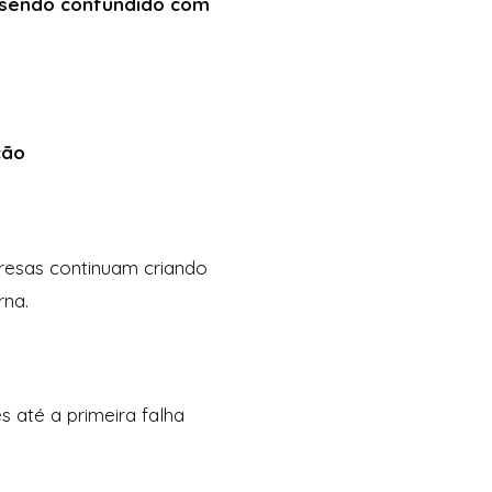
a sendo confundido com
ção
resas continuam criando
rna.
 até a primeira falha