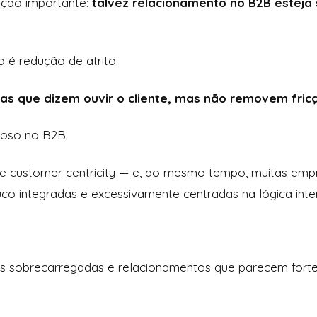
ação importante:
talvez relacionamento no B2B estej
o é redução de atrito.
s que dizem ouvir o cliente, mas não removem fric
ioso no B2B.
re customer centricity — e, ao mesmo tempo, muitas emp
uco integradas e excessivamente centradas na lógica inte
pes sobrecarregadas e relacionamentos que parecem fortes