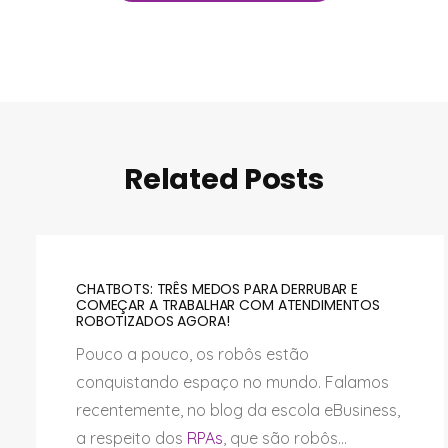
Related Posts
CHATBOTS: TRÊS MEDOS PARA DERRUBAR E
COMEÇAR A TRABALHAR COM ATENDIMENTOS
ROBOTIZADOS AGORA!
Pouco a pouco, os robôs estão
conquistando espaço no mundo. Falamos
recentemente, no blog da escola eBusiness,
a respeito dos
RPAs
, que são robôs...