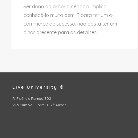
Ser dono do próprio negócio implica
conhecê-lo muito bem. E para ter um e-
commerce de sucesso, não basta ter um
olhar presente para os detalhes...
Live University ©
R. Fidêncio Ramos, 302
Vila Olimpia - Torre B - 6º Andar