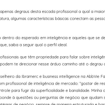
 apenas degraus desta escada profissional a qual a maiori
tura, algumas características básicas conectam as pess
o dentro do esperado em inteligência e aqueles que se 
e, saiba a seguir qual o perfil ideal.
issionais que têm propriedade para falar sobre inteligê
podem te direcionar nesse árduo caminho até o degrau 
selheiro da Ibramerc e business intelligence na AbbVie F
om profissional de inteligência de mercado:
“gostar de re
role para fugir da superficialidade e banalidade. Minha d
sponde à questões ou perguntas de negócio que ajudam s
ratégias de negócio, sempre de maneira estruturada e 