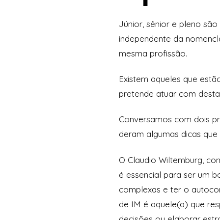
Júnior, sênior e pleno são
independente da nomencla
mesma profissão.
Existem aqueles que estã
pretende atuar com destaqu
Conversamos com dois prof
deram algumas dicas que 
O Claudio Wiltemburg, con
é essencial para ser um b
complexas e ter o autocont
de IM é aquele(a) que re
decisões ou elaborar est