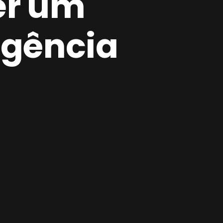
er um
ligência