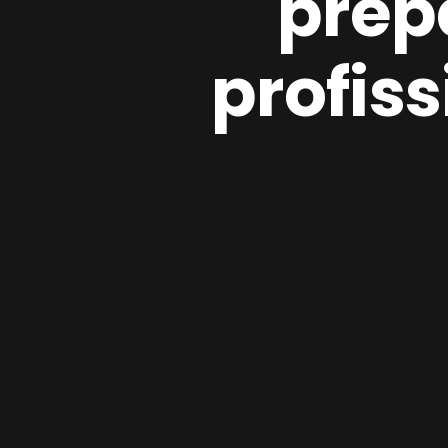
prep
profiss