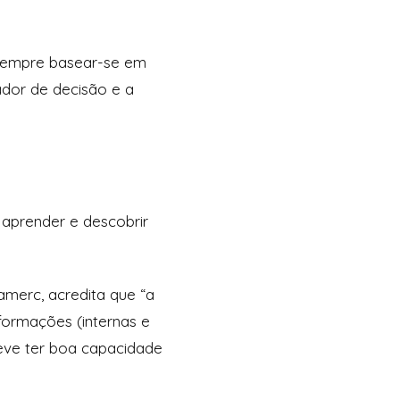
 sempre basear-se em
ador de decisão e a
 aprender e descobrir
amerc, acredita que
“a
nformações (internas e
deve ter boa capacidade