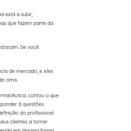
a está a subir,
oas que fazem parte da
destacam. Se você
ncia de mercado, e eles
de cima.
armacêutica, contou o que
sponder à questões
efinição do profissional
eus clientes a tomar
baseada em alguma forma