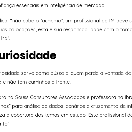
nfiança essenciais em inteligência de mercado.
lica:
“
não cabe o “achismo”, um profissional de IM deve
suas colocações, esta é sua responsabilidade com o tom
lha”.
curiosidade
uriosidade serve como bússola, quem perde a vontade de
e não tem caminhos a frente.
tora na Gauss Consultores Associados e professora na Ibr
ilhos” para análise de dados, cenários e cruzamento de i
iza a cobertura dos temas em estudo. Este profissional 
ento
“.