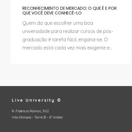
RECONHECIMENTO DE MERCADO: O QUE É E POR
QUE VOCÊ DEVE CONHECÊ-LO
Quem diz que escolher uma boa
universidade para realizar cursos de pós-
graduação é tarefa fácil, engana-se. O
mercado está cada vez mais exigente e...
Live University ©
R. Fidêncio Ramos, 302
Vila Olimpia - Torre B - 6º Andar