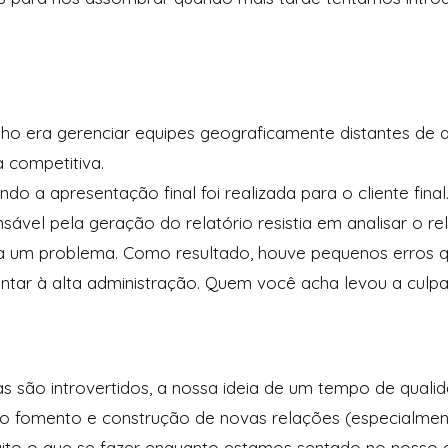
ho era gerenciar equipes geograficamente distantes de a
a competitiva.
o a apresentação final foi realizada para o cliente final
ável pela geração do relatório resistia em analisar o re
 um problema. Como resultado, houve pequenos erros qu
ntar à alta administração. Quem você acha levou a culp
.
s são introvertidos, a nossa ideia de um tempo de quali
o fomento e construção de novas relações (especialment
to o que se fazer enquanto estamos sentado no nosso e