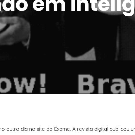
ndo em inteli
o outro dia no site da Exame. A revista digital publicou