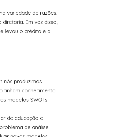
ma variedade de razões,
iretoria. Em vez disso,
 levou o crédito e a
m nós produzimos
o tinham conhecimento
o, os modelos SWOTs
sar de educação e
problema de análise.
duzir novos modelos