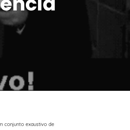
gência
 um conjunto exaustivo de