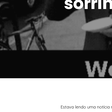
sorri
Estava lendo uma notícia n