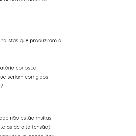
nalistas que produziram a
.
latório conosco,
e seriam corrigidos
a?
dade não estão muitas
e as de alta tensão).
scritório cuidando das