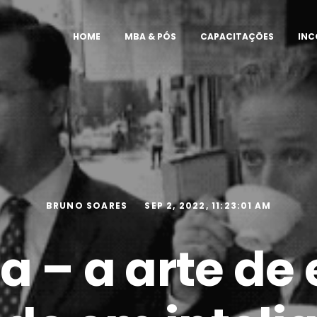
HOME
MBA & PÓS
CAPACITAÇÕES
IN
BRUNO SOARES
SEP 2, 2022, 11:23:01 AM
a – a arte de 