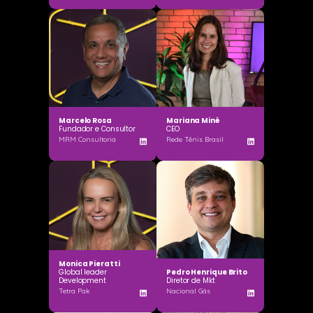
Marcelo Rosa
Mariana Miné
Fundador e Consultor
CEO
MRM Consultoria
Rede Tênis Brasil
Monica Pieratti
Global leader
Pedro Henrique Brito
Development
Diretor de Mkt
Tetra Pak
Nacional Gás