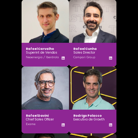
Rafael Carvalho
Rafael Cunha
Superint de Vendas
Sales Director
Neoenergia / Iberdrola
Campari Group
Rafael Davini
Rodrigo Polacco
Chief Sales Officer
Executivo de Growth
Exame