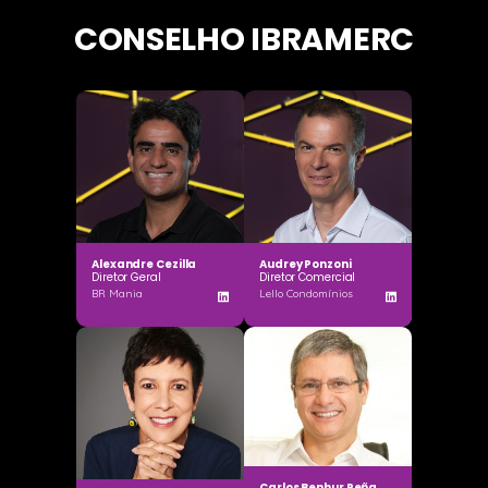
CONSELHO IBRAMERC
Alexandre Cezilla
Audrey Ponzoni
Diretor Geral
Diretor Comercial
BR Mania
Lello Condomínios
Carlos Benhur Peña