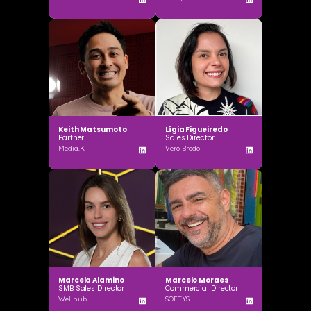
Keith Matsumoto
Lígia Figueiredo
Partner
Sales Director
Media.K
Vero Brodo
Marcela Alamino
Marcelo Moraes
SMB Sales Director
Commercial Director
Wellhub
SOFTYS