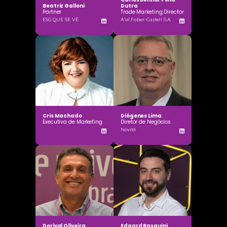
Beatriz Galloni
Dutra
Partner
Trade Marketing Director
ESG QUE SE VÊ
A.W.Faber-Castell S.A.
Cris Machado
Diógenes Lima
Executiva de Marketing
Diretor de Negócios
Novitá
Dorival Oliveira
Edgard Rasquini