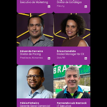
Executivo de Marketing
Diretor de Estratégia
Fleury
Eduardo Ferreira
Érica Candido
Diretor de Pricing
Global Manager for CX
Predilecta Alimentos
Didi/99
Fábio Pinheiro
Fernando Luiz Rostock
Gerente Geral Comercial
I.T Executive